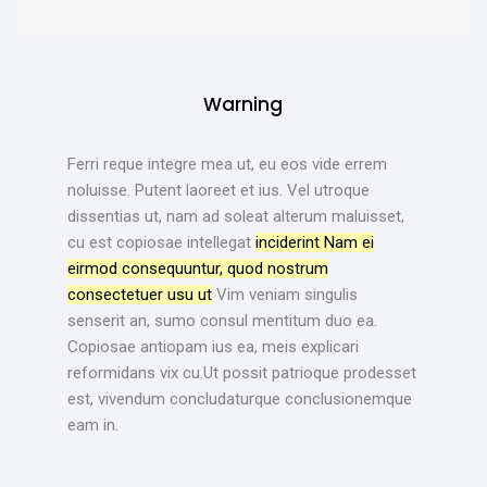
Warning
Ferri reque integre mea ut, eu eos vide errem
noluisse. Putent laoreet et ius. Vel utroque
dissentias ut, nam ad soleat alterum maluisset,
cu est copiosae intellegat
inciderint Nam ei
eirmod consequuntur, quod nostrum
consectetuer usu ut
Vim veniam singulis
senserit an, sumo consul mentitum duo ea.
Copiosae antiopam ius ea, meis explicari
reformidans vix cu.Ut possit patrioque prodesset
est, vivendum concludaturque conclusionemque
eam in.