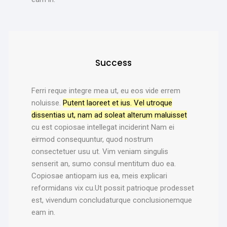
Success
Ferri reque integre mea ut, eu eos vide errem
noluisse.
Putent laoreet et ius. Vel utroque
dissentias ut, nam ad soleat alterum maluisset
cu est copiosae intellegat inciderint Nam ei
eirmod consequuntur, quod nostrum
consectetuer usu ut. Vim veniam singulis
senserit an, sumo consul mentitum duo ea.
Copiosae antiopam ius ea, meis explicari
reformidans vix cu.Ut possit patrioque prodesset
est, vivendum concludaturque conclusionemque
eam in.