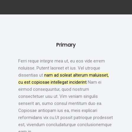
Primary
Ferri reque integre mea ut, eu eos vide errem
noluisse. Putent laoreet et ius. Vel utroque
dissentias ut
nam ad soleat alterum maluisset,
cu est copiosae intellegat inciderint
Nam ei
eirmod consequuntur, quod nostrum
consectetuer usu ut. Vim veniam singulis
senserit an, sumo consul mentitum duo ea.
Copiosae antiopam ius ea, meis explicari
reformidans vix cu.Ut possit patrioque prodesset
est, vivendum concludaturque conclusionemque
eam in.