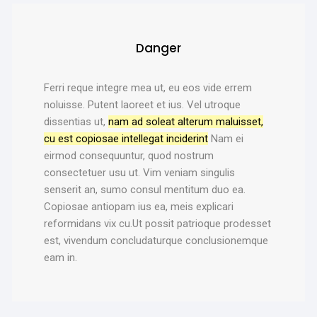
Danger
Ferri reque integre mea ut, eu eos vide errem
noluisse. Putent laoreet et ius. Vel utroque
dissentias ut,
nam ad soleat alterum maluisset,
cu est copiosae intellegat inciderint
Nam ei
eirmod consequuntur, quod nostrum
consectetuer usu ut. Vim veniam singulis
senserit an, sumo consul mentitum duo ea.
Copiosae antiopam ius ea, meis explicari
reformidans vix cu.Ut possit patrioque prodesset
est, vivendum concludaturque conclusionemque
eam in.